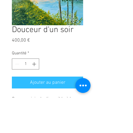
Douceur d'un soir
Prix
400,00 €
Quantité
*
Ajouter au panier
Oeuvre originale disponible à la 
vente - Peinture acrylique sur 
toile - Dimensions : 50 cm x 70 cm - 
Envoi possible en France et 
l'étranger. Pour envoi à l'étranger, 
me contacter