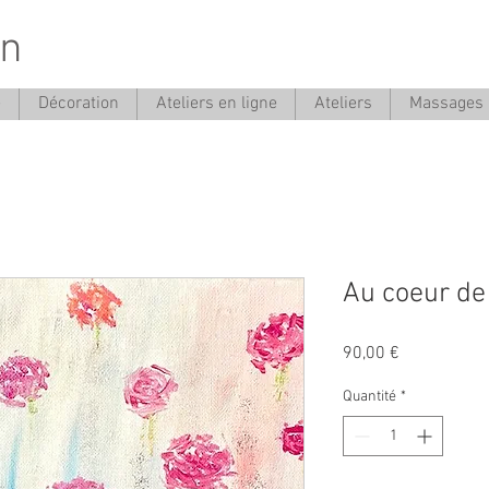
on
e
Décoration
Ateliers en ligne
Ateliers
Massages
Au coeur de 
Prix
90,00 €
Quantité
*